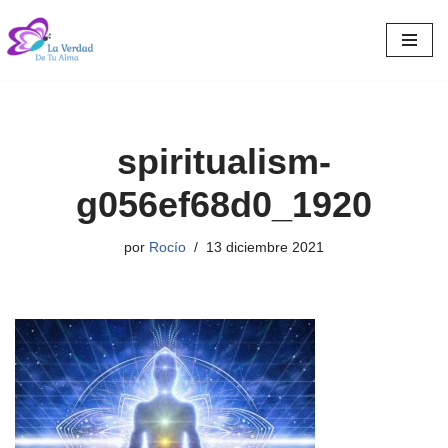
Saltar
al
contenido
spiritualism-
g056ef68d0_1920
por
Rocío
13 diciembre 2021