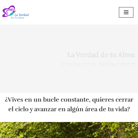
Saltar
al
contenido
La Verdad de tu Alma
Conecta con tu belleza interior
¿Vives en un bucle constante, quieres cerrar
el ciclo y avanzar en algún área de tu vida?