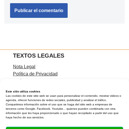
TEXTOS LEGALES
Nota Legal
Política de Privacidad
Política de Cookies
Condiciones de contratación
Este sitio utiliza cookies
Las cookies de este sitio web se usan para personalizar el contenido, mostrar videos o
agenda, ofrecer funciones de redes sociales, publicidad y analizar el tráfico.
Compartimos información sobre el uso que se haga del sitio web a empresas de
terceros como Google, Facebook, Youtube... quienes pueden combinarla con otra
CONTACTA CONMIGO
información que les haya proporcionado o que hayan recopilado a partir del uso que
haya hecho de sus servicios.
Rocío Carreíra