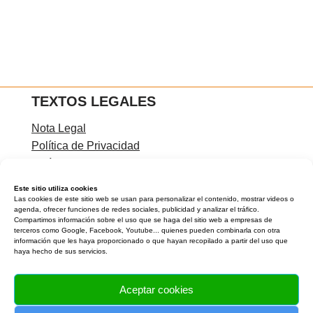
TEXTOS LEGALES
Nota Legal
Política de Privacidad
Política de Cookies
Condiciones de contratación
Este sitio utiliza cookies
Las cookies de este sitio web se usan para personalizar el contenido, mostrar videos o
agenda, ofrecer funciones de redes sociales, publicidad y analizar el tráfico.
Compartimos información sobre el uso que se haga del sitio web a empresas de
terceros como Google, Facebook, Youtube... quienes pueden combinarla con otra
CONTACTA CONMIGO
información que les haya proporcionado o que hayan recopilado a partir del uso que
haya hecho de sus servicios.
Rocío Carreíra
Teléfono:
Aceptar cookies
Email:
info@laverdaddetualma.com