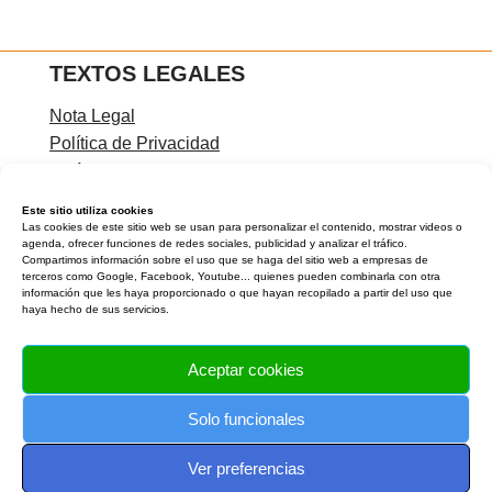
TEXTOS LEGALES
Nota Legal
Política de Privacidad
Política de Cookies
Condiciones de contratación
Este sitio utiliza cookies
Las cookies de este sitio web se usan para personalizar el contenido, mostrar videos o
agenda, ofrecer funciones de redes sociales, publicidad y analizar el tráfico.
Compartimos información sobre el uso que se haga del sitio web a empresas de
terceros como Google, Facebook, Youtube... quienes pueden combinarla con otra
CONTACTA CONMIGO
información que les haya proporcionado o que hayan recopilado a partir del uso que
haya hecho de sus servicios.
Rocío Carreíra
Teléfono:
Aceptar cookies
Email:
info@laverdaddetualma.com
Solo funcionales
APÚNTATE AL NEWSLETTER
Ver preferencias