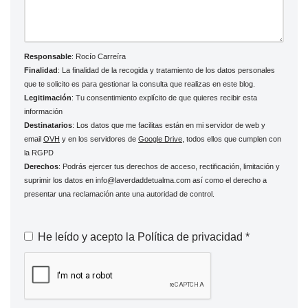
Responsable
: Rocío Carreíra
Finalidad
: La finalidad de la recogida y tratamiento de los datos personales
que te solicito es para gestionar la consulta que realizas en este blog.
Legitimación
: Tu consentimiento explícito de que quieres recibir esta
información
Destinatarios
: Los datos que me facilitas están en mi servidor de web y
email
OVH
y en los servidores de
Google Drive
, todos ellos que cumplen con
la RGPD
Derechos
: Podrás ejercer tus derechos de acceso, rectificación, limitación y
suprimir los datos en info@laverdaddetualma.com así como el derecho a
presentar una reclamación ante una autoridad de control.
He leído y acepto la
Política de privacidad
*