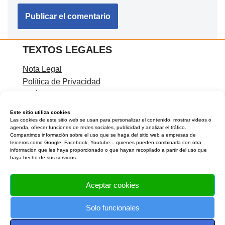
TEXTOS LEGALES
Nota Legal
Política de Privacidad
Política de Cookies
Condiciones de contratación
Este sitio utiliza cookies
Las cookies de este sitio web se usan para personalizar el contenido, mostrar videos o
agenda, ofrecer funciones de redes sociales, publicidad y analizar el tráfico.
Compartimos información sobre el uso que se haga del sitio web a empresas de
terceros como Google, Facebook, Youtube... quienes pueden combinarla con otra
CONTACTA CONMIGO
información que les haya proporcionado o que hayan recopilado a partir del uso que
haya hecho de sus servicios.
Rocío Carreíra
Teléfono:
Aceptar cookies
Email:
info@laverdaddetualma.com
Solo funcionales
APÚNTATE AL NEWSLETTER