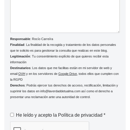
Responsable
: Rocío Carreíra
Finalidad
: La finalidad de la recogida y tratamiento de los datos personales
que te solicito es para gestionar la consulta que realizas en este blog.
Legitimación
: Tu consentimiento explícito de que quieres recibir esta
información
Destinatarios
: Los datos que me facilitas están en mi servidor de web y
email
OVH
y en los servidores de
Google Drive
, todos ellos que cumplen con
la RGPD
Derechos
: Podrás ejercer tus derechos de acceso, rectificación, limitación y
suprimir los datos en info@laverdaddetualma.com así como el derecho a
presentar una reclamación ante una autoridad de control.
He leído y acepto la
Política de privacidad
*