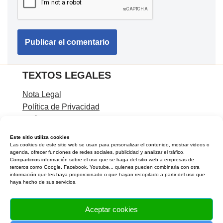
TEXTOS LEGALES
Nota Legal
Política de Privacidad
Política de Cookies
Condiciones de contratación
Este sitio utiliza cookies
Las cookies de este sitio web se usan para personalizar el contenido, mostrar videos o
agenda, ofrecer funciones de redes sociales, publicidad y analizar el tráfico.
Compartimos información sobre el uso que se haga del sitio web a empresas de
terceros como Google, Facebook, Youtube... quienes pueden combinarla con otra
CONTACTA CONMIGO
información que les haya proporcionado o que hayan recopilado a partir del uso que
haya hecho de sus servicios.
Rocío Carreíra
Teléfono:
Aceptar cookies
Email:
info@laverdaddetualma.com